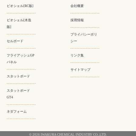
ビオシェル[RC版]
会社概要
ビオシェル[木造
採用情報
版]
プライバシーポリ
セルボード
シー
フライアッシュGP
リンク集
パネル
サイトマップ
スタットボード
スタットボード
GT4
ネダフォーム
© 2026 IWAKURA CHEMICAL INDUSTRY CO.,LTD.