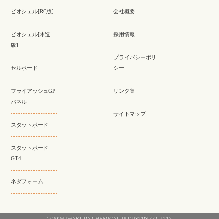
ビオシェル[RC版]
会社概要
ビオシェル[木造
採用情報
版]
プライバシーポリ
セルボード
シー
フライアッシュGP
リンク集
パネル
サイトマップ
スタットボード
スタットボード
GT4
ネダフォーム
© 2026 IWAKURA CHEMICAL INDUSTRY CO.,LTD.